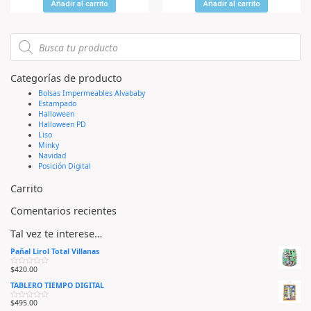
r
r
Añadir al carrito
Añadir al carrito
a
a
d
d
o
o
e
e
n
n
0
0
d
d
e
e
5
5
Categorías de producto
Bolsas Impermeables Alvababy
Estampado
Halloween
Halloween PD
Liso
Minky
Navidad
Posición Digital
Carrito
Comentarios recientes
Tal vez te interese…
Pañal Lirol Total Villanas
$
420.00
V
a
TABLERO TIEMPO DIGITAL
l
o
r
$
495.00
V
a