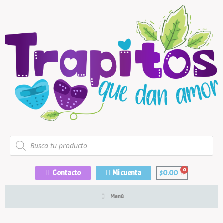
Contacto
Mi cuenta
$
0.00
Menú