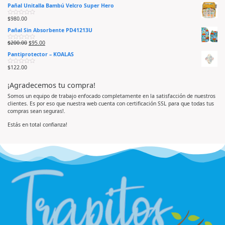
a
d
Pañal Unitalla Bambú Velcro Super Hero
l
o
o
e
r
n
$
980.00
V
a
0
a
d
d
Pañal Sin Absorbente PD41213U
l
o
e
o
e
5
r
n
$
200.00
$
95.00
V
a
0
a
d
d
Pantiprotector – KOALAS
l
o
e
o
e
5
r
n
$
122.00
V
a
0
a
d
d
l
o
e
¡Agradecemos tu compra!
o
e
5
r
n
a
0
Somos un equipo de trabajo enfocado completamente en la satisfacción de nuestros
d
d
clientes. Es por eso que nuestra web cuenta con certificación SSL para que todas tus
o
e
e
5
compras sean seguras!.
n
0
d
Estás en total confianza!
e
5