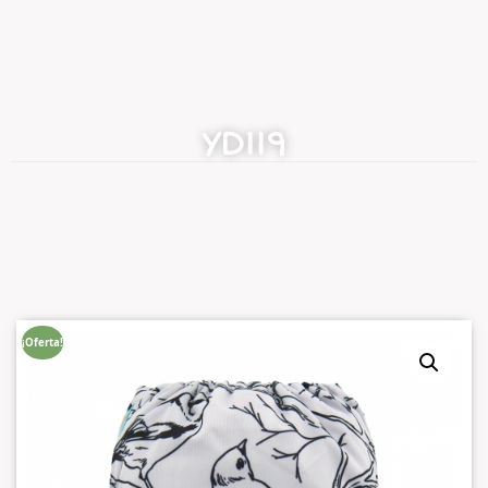
YD119
¡Oferta!