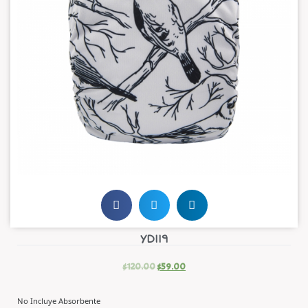
YD119
$
120.00
$
59.00
No Incluye Absorbente