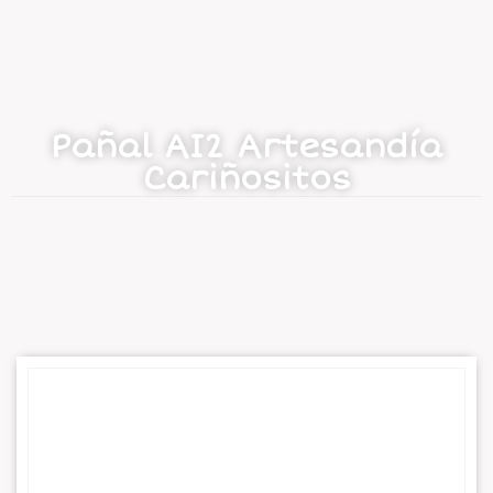
Pañal AI2 Artesandía
Cariñositos