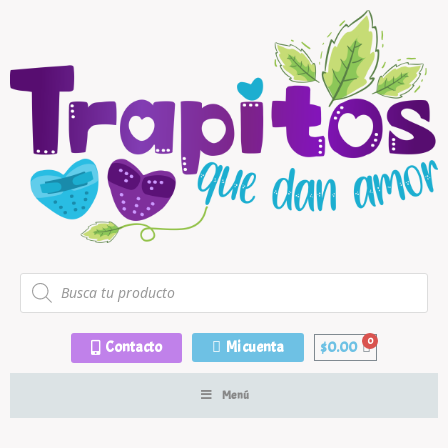
Contacto
Mi cuenta
$
0.00
Menú