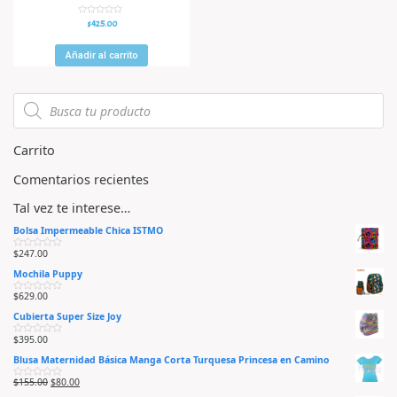
V
$
425.00
a
l
o
r
Añadir al carrito
a
d
o
e
n
0
d
e
5
Carrito
Comentarios recientes
Tal vez te interese…
Bolsa Impermeable Chica ISTMO
$
247.00
V
a
Mochila Puppy
l
o
r
$
629.00
V
a
a
d
Cubierta Super Size Joy
l
o
o
e
r
n
$
395.00
V
a
0
a
d
d
Blusa Maternidad Básica Manga Corta Turquesa Princesa en Camino
l
o
e
o
e
5
r
n
$
155.00
$
80.00
V
a
0
a
d
d