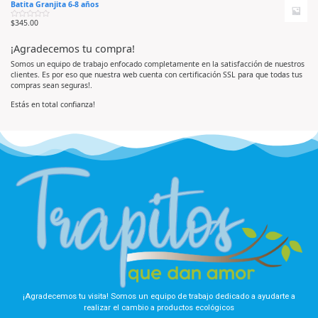
Batita Granjita 6-8 años
l
o
e
o
e
5
r
n
$
345.00
V
a
0
a
d
d
l
o
e
¡Agradecemos tu compra!
o
e
5
r
n
a
0
Somos un equipo de trabajo enfocado completamente en la satisfacción de nuestros
d
d
clientes. Es por eso que nuestra web cuenta con certificación SSL para que todas tus
o
e
e
5
compras sean seguras!.
n
0
d
Estás en total confianza!
e
5
¡Agradecemos tu visita! Somos un equipo de trabajo dedicado a ayudarte a
realizar el cambio a productos ecológicos