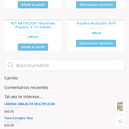
o
o
r
r
Añadir al carrito
Seleccionar opciones
a
a
d
d
o
o
e
e
n
n
0
0
d
d
KIT NATACION Tiburones
Playera Natación Surf
e
e
Playera 12-24 meses
5
5
V
$
336.00
a
V
$
650.00
l
a
o
l
r
Seleccionar opciones
o
a
r
Añadir al carrito
d
a
o
d
e
o
n
e
0
n
d
0
e
d
5
e
5
Carrito
Comentarios recientes
Tal vez te interese…
LÁMINA TABLAS DE MULTIPLICAR
$
60.00
V
a
Tiara Conejito Tete
l
o
r
$
36.00
V
a