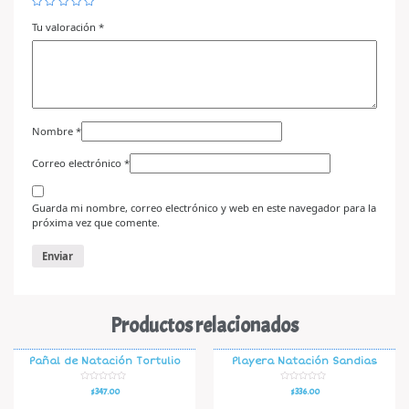
Tu valoración
*
Nombre
*
Correo electrónico
*
Guarda mi nombre, correo electrónico y web en este navegador para la
próxima vez que comente.
Productos relacionados
Pañal de Natación Tortulio
Playera Natación Sandias
V
V
$
347.00
$
336.00
a
a
l
l