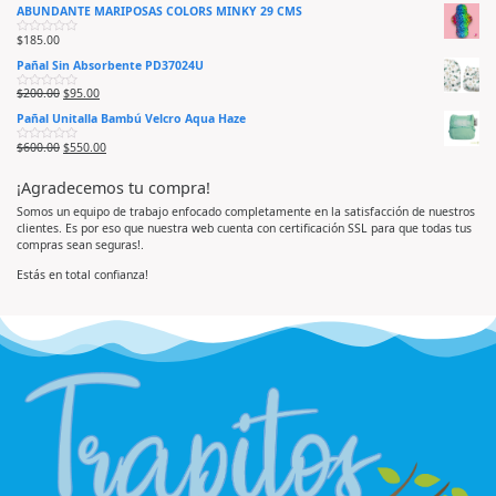
a
d
ABUNDANTE MARIPOSAS COLORS MINKY 29 CMS
l
o
o
e
r
n
$
185.00
V
a
0
a
d
d
Pañal Sin Absorbente PD37024U
l
o
e
o
e
5
r
n
$
200.00
$
95.00
V
a
0
a
d
d
Pañal Unitalla Bambú Velcro Aqua Haze
l
o
e
o
e
5
r
n
$
600.00
$
550.00
V
a
0
a
d
d
l
o
e
¡Agradecemos tu compra!
o
e
5
r
n
a
0
Somos un equipo de trabajo enfocado completamente en la satisfacción de nuestros
d
d
clientes. Es por eso que nuestra web cuenta con certificación SSL para que todas tus
o
e
e
5
compras sean seguras!.
n
0
d
Estás en total confianza!
e
5