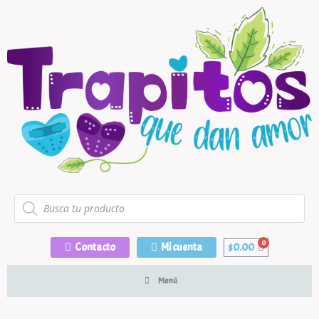
Contacto
Mi cuenta
$
0.00
Menú