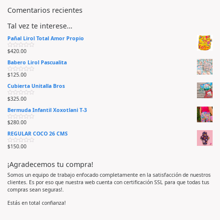
Comentarios recientes
Tal vez te interese…
Pañal Lirol Total Amor Propio
$
420.00
V
a
Babero Lirol Pascualita
l
o
r
$
125.00
V
a
a
d
Cubierta Unitalla Bros
l
o
o
e
r
n
$
325.00
V
a
0
a
d
d
Bermuda Infantil Xoxotlani T-3
l
o
e
o
e
5
r
n
$
280.00
V
a
0
a
d
d
REGULAR COCO 26 CMS
l
o
e
o
e
5
r
n
$
150.00
V
a
0
a
d
d
l
o
e
¡Agradecemos tu compra!
o
e
5
r
n
a
0
Somos un equipo de trabajo enfocado completamente en la satisfacción de nuestros
d
d
clientes. Es por eso que nuestra web cuenta con certificación SSL para que todas tus
o
e
e
5
compras sean seguras!.
n
0
d
Estás en total confianza!
e
5