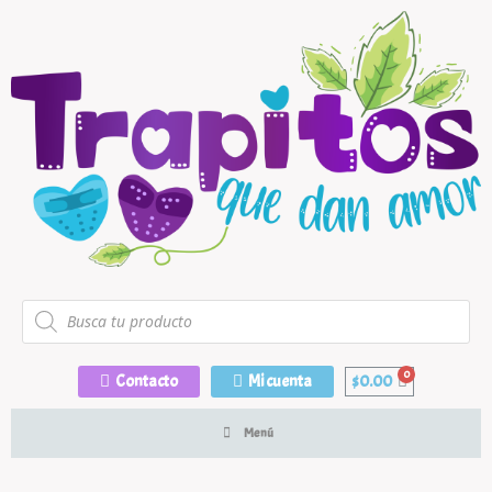
Contacto
Mi cuenta
$
0.00
Menú