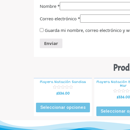
Nombre
*
Correo electrónico
*
Guarda mi nombre, correo electrónico y w
Prod
Playera Natación Sandias
Playera Natación E
Mar
V
$
336.00
a
V
$
336.00
l
a
o
l
r
Seleccionar opciones
o
a
r
Seleccionar o
d
a
o
d
e
o
n
e
0
n