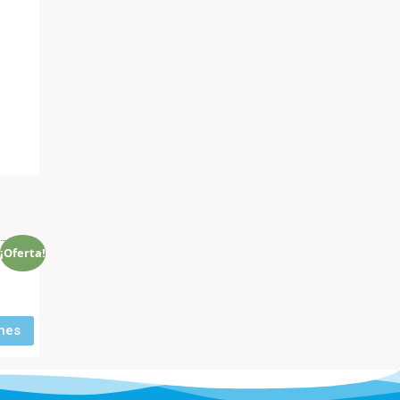
¡Oferta!
enas
nes