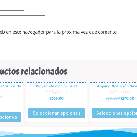
eb en este navegador para la próxima vez que comente.
uctos relacionados
strellas de
Playera Natación Surf
Playera Natación Sir
V
V
$
336.00
$
336.00
$
270.00
a
a
l
l
o
o
r
r
Seleccionar opciones
Seleccionar opcio
a
a
pciones
d
d
o
o
e
e
n
n
0
0