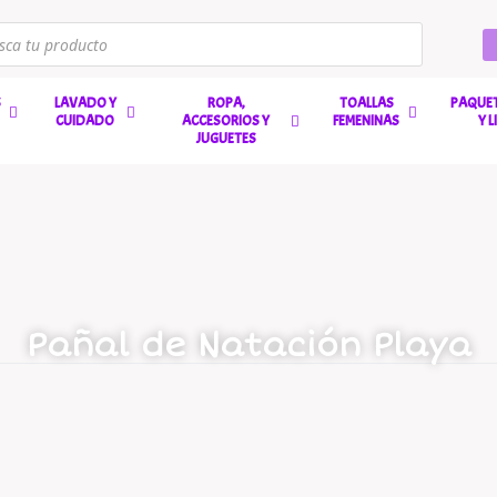
S
LAVADO Y
ROPA,
TOALLAS
PAQUET
CUIDADO
ACCESORIOS Y
FEMENINAS
Y 
JUGUETES
Pañal de Natación Playa