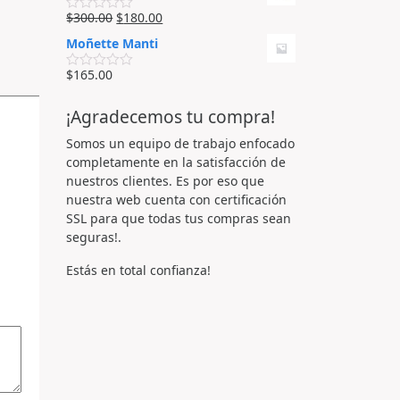
o
e
r
$
300.00
$
180.00
n
V
a
0
a
d
Moñette Manti
d
l
o
e
o
e
5
r
$
165.00
n
V
a
0
a
d
d
l
o
¡Agradecemos tu compra!
e
o
e
5
r
n
a
Somos un equipo de trabajo enfocado
0
d
d
completamente en la satisfacción de
o
e
e
nuestros clientes. Es por eso que
5
n
nuestra web cuenta con certificación
0
d
SSL para que todas tus compras sean
e
seguras!.
5
Estás en total confianza!