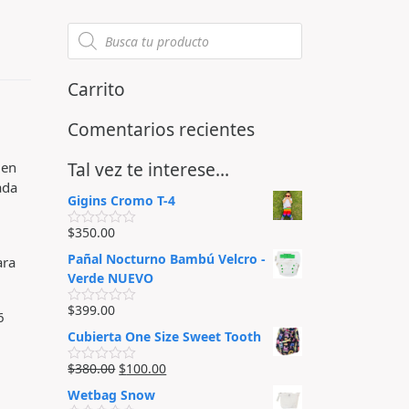
Carrito
Comentarios recientes
Tal vez te interese…
 en
ada
Gigins Cromo T-4
$
350.00
V
,
a
Pañal Nocturno Bambú Velcro -
ara
l
o
Verde NUEVO
r
a
$
399.00
d
V
6
o
a
Cubierta One Size Sweet Tooth
e
l
n
o
0
r
$
380.00
$
100.00
V
d
a
a
e
d
Wetbag Snow
l
5
o