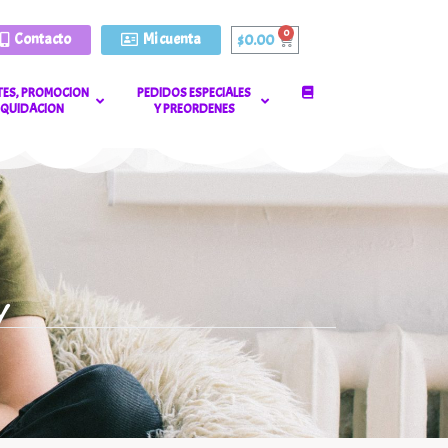
Contacto
Mi cuenta
$
0.00
ES, PROMOCION
PEDIDOS ESPECIALES
LIQUIDACION
Y PREORDENES
y