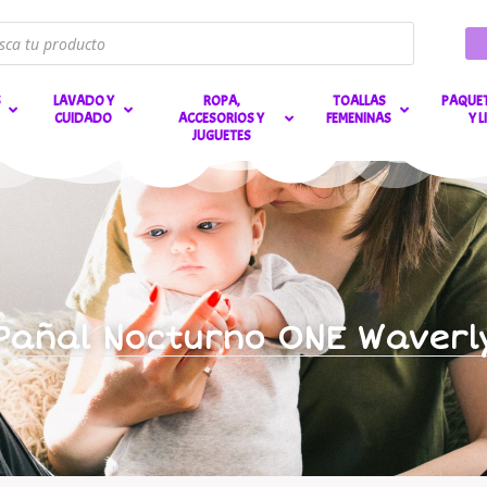
S
LAVADO Y
ROPA,
TOALLAS
PAQUET
CUIDADO
ACCESORIOS Y
FEMENINAS
Y 
JUGUETES
Pañal Nocturno ONE Waverl