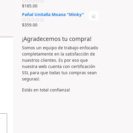
n
a
0
$
185.00
d
V
d
o
a
e
Pañal Unitalla Moana "Minky"
e
l
5
n
o
0
r
$
359.00
V
d
a
a
e
d
l
5
o
¡Agradecemos tu compra!
o
e
r
n
a
Somos un equipo de trabajo enfocado
0
d
d
completamente en la satisfacción de
o
e
e
nuestros clientes. Es por eso que
5
n
nuestra web cuenta con certificación
0
d
SSL para que todas tus compras sean
e
seguras!.
5
Estás en total confianza!