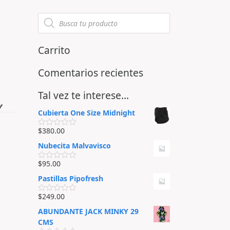
Carrito
Comentarios recientes
Tal vez te interese…
y
Cubierta One Size Midnight
$
380.00
V
a
Nubecita Malvavisco
l
o
r
$
95.00
V
a
a
d
Pastillas Pipofresh
l
o
o
e
r
$
249.00
n
V
a
0
a
d
ABUNDANTE JACK MINKY 29
d
l
o
e
o
CMS
e
5
r