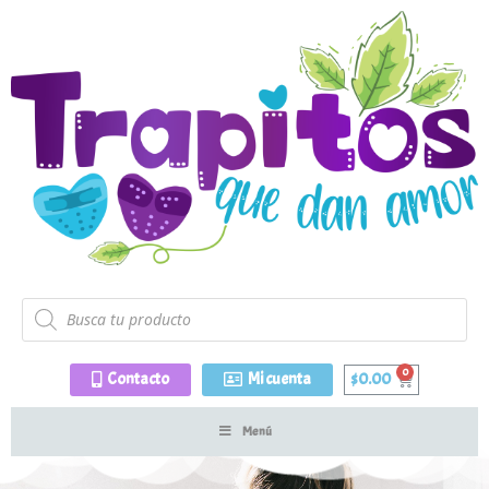
Contacto
Mi cuenta
$
0.00
Menú