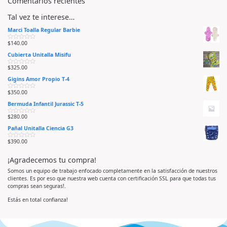
Comentarios recientes
Tal vez te interese…
Marci Toalla Regular Barbie
$
140.00
V
a
Cubierta Unitalla Misifu
l
o
r
$
325.00
V
a
a
d
Gigins Amor Propio T-4
l
o
o
e
r
n
$
350.00
V
a
0
a
d
d
Bermuda Infantil Jurassic T-5
l
o
e
o
e
5
r
n
$
280.00
V
a
0
a
d
d
Pañal Unitalla Ciencia G3
l
o
e
o
e
5
r
n
$
390.00
V
a
0
a
d
d
l
o
e
¡Agradecemos tu compra!
o
e
5
r
n
a
0
Somos un equipo de trabajo enfocado completamente en la satisfacción de nuestros
d
d
clientes. Es por eso que nuestra web cuenta con certificación SSL para que todas tus
o
e
e
5
compras sean seguras!.
n
0
d
Estás en total confianza!
e
5