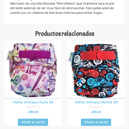
fabricado de una tela llamada “Microfleece” que mantiene seca la piel
del bebé además de ser muy fácil de desmanchar. Este pañal además
cuenta con un sistema de barreras internas para evitar fugas.
Productos relacionados
Pañal Unitalla Paris G3
Pañal Unitalla Motos G3
V
V
$
390.00
$
390.00
a
a
l
l
o
o
r
r
Añadir al carrito
Añadir al carrito
a
a
d
d