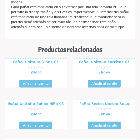
(largo)
Cada pañal está fabricado en su exterior por una tela llamada PUL que
permite la transpiración y a su vez es impermeable. El interior del pañal
está fabricado de una tela llamada “Microfleece” que mantiene seca la
piel del bebé además de ser muy fácil de desmanchar. Este pañal
además cuenta con un sistema de barreras internas para evitar fugas.
Productos relacionados
Pañal Unitalla Dinos G3
Pañal Unitalla Zorritos G3
V
V
$
390.00
$
390.00
a
a
l
l
o
o
r
r
Añadir al carrito
Añadir al carrito
a
a
d
d
o
o
e
e
n
n
0
0
d
d
Pañal Unitalla Buhos Niña G3
Pañal Recien Nacido Rosa
e
e
5
5
V
V
$
390.00
$
285.00
a
a
l
l
o
o
r
r
Añadir al carrito
Añadir al carrito
a
a
d
d
o
o
e
e
n
n