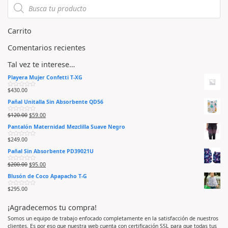
0
0
d
d
e
e
5
5
Carrito
Comentarios recientes
Tal vez te interese…
Playera Mujer Confetti T-XG
$
430.00
V
a
Pañal Unitalla Sin Absorbente QD56
l
o
r
$
120.00
$
59.00
V
a
a
d
Pantalón Maternidad Mezclilla Suave Negro
l
o
o
e
r
n
$
249.00
V
a
0
a
d
d
Pañal Sin Absorbente PD39021U
l
o
e
o
e
5
r
n
$
200.00
$
95.00
V
a
0
a
d
d
Blusón de Coco Apapacho T-G
l
o
e
o
e
5
r
n
$
295.00
V
a
0
a
d
d
l
o
e
¡Agradecemos tu compra!
o
e
5
r
n
a
0
Somos un equipo de trabajo enfocado completamente en la satisfacción de nuestros
d
d
clientes. Es por eso que nuestra web cuenta con certificación SSL para que todas tus
o
e