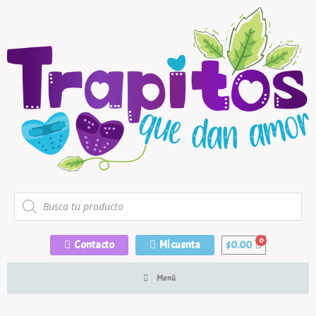
Contacto
Mi cuenta
$
0.00
Menú