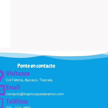
Ponte en contacto
Visítanos
Col Fátima, Apizaco, Tlaxcala.
Email
contacto@trapitosquedanamor.com
Teléfono
222 - 114 -2891