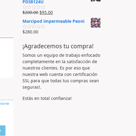
o
PD38124U
e
5
r
n
a
0
$
200.00
$
95.00
d
V
d
o
a
e
Marcipod impermeable Peoni
e
l
5
n
o
0
r
$
280.00
V
d
a
a
e
d
l
5
o
¡Agradecemos tu compra!
o
e
r
n
a
Somos un equipo de trabajo enfocado
0
d
d
completamente en la satisfacción de
o
e
e
nuestros clientes. Es por eso que
5
n
nuestra web cuenta con certificación
0
d
SSL para que todas tus compras sean
e
seguras!.
5
Estás en total confianza!
mione
o