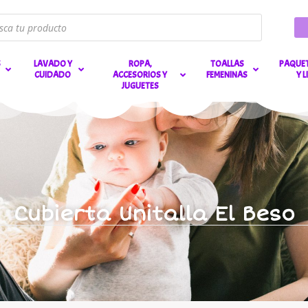
S
LAVADO Y
ROPA,
TOALLAS
PAQUET
CUIDADO
ACCESORIOS Y
FEMENINAS
Y 
JUGUETES
Cubierta Unitalla El Beso