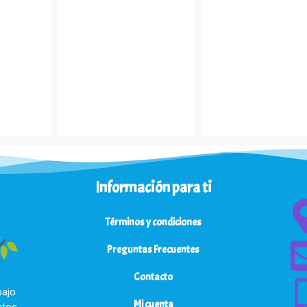
d
d
o
o
e
e
n
n
0
0
d
d
e
e
5
5
Información para ti
Términos y condiciones
Preguntas Frecuentes
Contacto
bajo
Mi cuenta