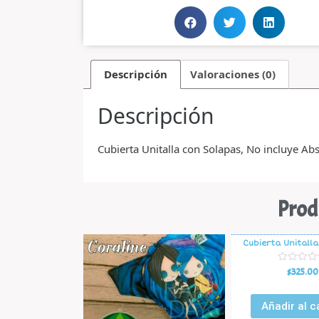
Descripción
Valoraciones (0)
Descripción
Cubierta Unitalla con Solapas, No incluye Ab
Prod
Cubierta Unitalla
V
$
325.00
a
l
o
r
Añadir al c
a