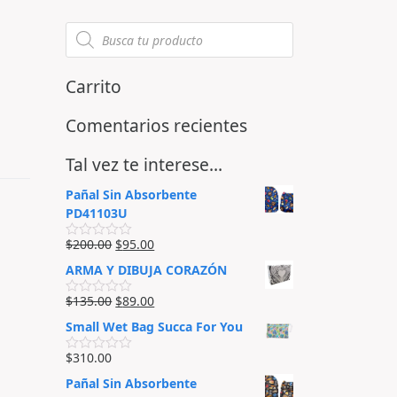
Carrito
Comentarios recientes
Tal vez te interese…
Pañal Sin Absorbente
PD41103U
$
200.00
$
95.00
V
a
ARMA Y DIBUJA CORAZÓN
l
o
r
$
135.00
$
89.00
V
a
a
d
Small Wet Bag Succa For You
l
o
o
e
r
$
310.00
n
V
a
0
a
d
Pañal Sin Absorbente
d
l
o
e