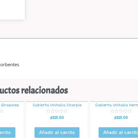
sorbentes
uctos relacionados
 Girasoles
Cubierta Unitalla Charpie
Cubierta Unitalla Her
V
V
$
325.00
$
325.00
a
a
l
l
o
o
r
r
arrito
Añadir al carrito
Añadir al carrit
a
a