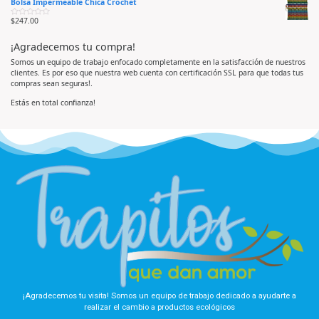
Bolsa Impermeable Chica Crochet
l
o
e
o
e
5
r
n
$
247.00
V
a
0
a
d
d
l
o
e
¡Agradecemos tu compra!
o
e
5
r
n
a
0
Somos un equipo de trabajo enfocado completamente en la satisfacción de nuestros
d
d
clientes. Es por eso que nuestra web cuenta con certificación SSL para que todas tus
o
e
e
5
compras sean seguras!.
n
0
d
Estás en total confianza!
e
5
¡Agradecemos tu visita! Somos un equipo de trabajo dedicado a ayudarte a
realizar el cambio a productos ecológicos