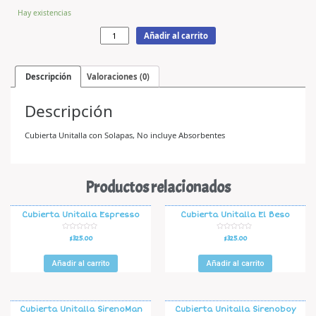
Hay existencias
Añadir al carrito
Descripción
Valoraciones (0)
Descripción
Cubierta Unitalla con Solapas, No incluye Absorbentes
Productos relacionados
Cubierta Unitalla Espresso
Cubierta Unitalla El Beso
V
V
$
325.00
$
325.00
a
a
l
l
o
o
r
r
Añadir al carrito
Añadir al carrito
a
a
d
d
o
o
e
e
n
n
0
0
d
d
Cubierta Unitalla SirenoMan
Cubierta Unitalla Sirenoboy
e
e