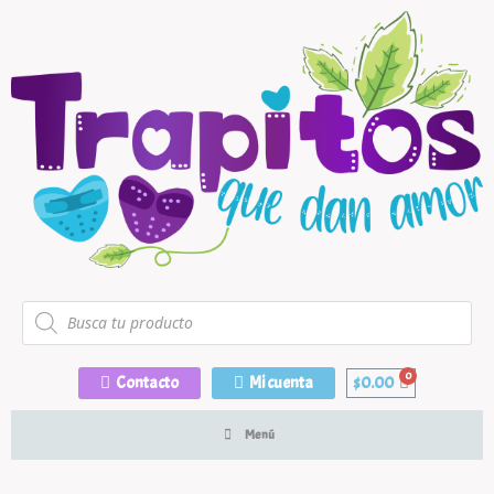
Contacto
Mi cuenta
$
0.00
Menú