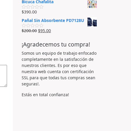
Bicuca Chafalita
e
l
n
o
0
r
$
390.00
V
d
a
a
e
d
Pañal Sin Absorbente PD7128U
l
5
o
o
e
r
$
200.00
$
95.00
n
V
a
0
a
d
d
l
o
¡Agradecemos tu compra!
e
o
e
5
r
n
a
Somos un equipo de trabajo enfocado
0
d
d
completamente en la satisfacción de
o
e
e
nuestros clientes. Es por eso que
5
n
nuestra web cuenta con certificación
0
d
SSL para que todas tus compras sean
e
seguras!.
5
Estás en total confianza!