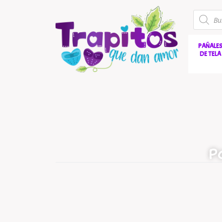
PAÑALE
DE TELA
P