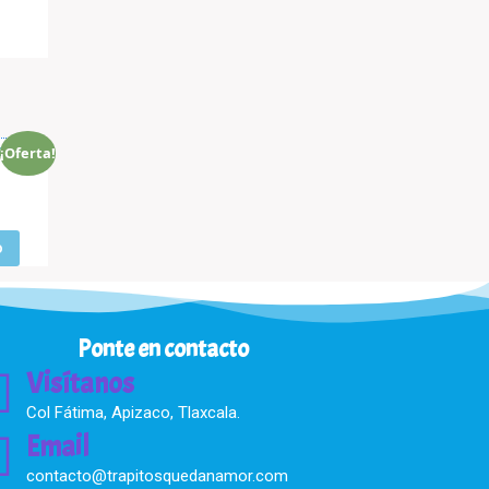
¡Oferta!
D37005U
o
Ponte en contacto
Visítanos
Col Fátima, Apizaco, Tlaxcala.
Email
contacto@trapitosquedanamor.com