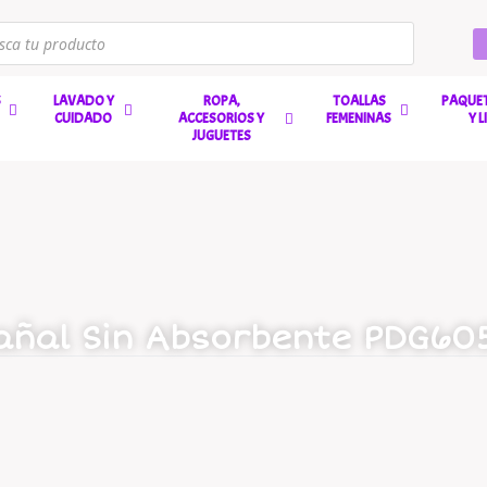
S
LAVADO Y
ROPA,
TOALLAS
PAQUET
CUIDADO
ACCESORIOS Y
FEMENINAS
Y 
JUGUETES
añal Sin Absorbente PDG60