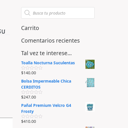
Carrito
5U
Comentarios recientes
Tal vez te interese…
Toalla Nocturna Suculentas
$
140.00
V
a
Bolsa Impermeable Chica
l
o
CERDITOS
r
a
$
247.00
d
V
o
a
Pañal Premium Velcro G4
e
l
n
o
Frosty
0
r
d
a
$
410.00
e
d
V
5
o
a