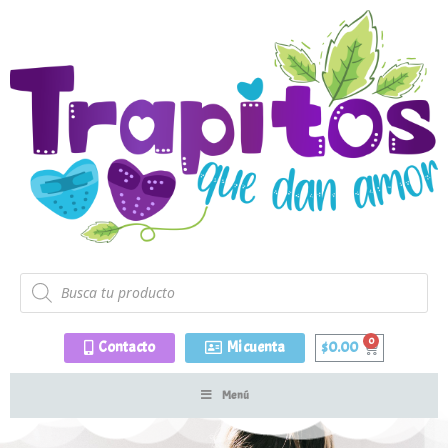
Contacto
Mi cuenta
$
0.00
Menú