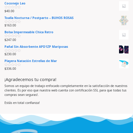
Coconejo Leo
$
40.00
V
a
Toalla Nocturna / Postparto – BUHOS ROSAS
l
o
r
$
163.00
V
a
a
d
Bolsa Impermeable Chica Retro
l
o
o
e
r
n
$
247.00
V
a
0
a
d
d
Pañal Sin Absorbente APD1ZP Mariposas
l
o
e
o
e
5
r
n
$
230.00
V
a
0
a
d
d
Playera Natación Estrellas de Mar
l
o
e
o
e
5
r
n
$
336.00
V
a
0
a
d
d
l
o
e
¡Agradecemos tu compra!
o
e
5
r
n
a
0
Somos un equipo de trabajo enfocado completamente en la satisfacción de nuestros
d
d
clientes. Es por eso que nuestra web cuenta con certificación SSL para que todas tus
o
e
e
5
compras sean seguras!.
n
0
d
Estás en total confianza!
e
5