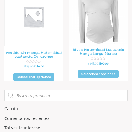
Blusa Maternidad Lactancia
Vestido sin manga Maternidad
Manga Larga Blanco
Lactancia Corazones
V
$
248.00
$
190.00
a
V
$
369.00
$
280.00
l
a
o
l
r
Seleccionar opciones
o
a
r
Seleccionar opciones
d
a
o
d
e
o
n
e
0
n
d
0
e
d
5
e
5
Carrito
Comentarios recientes
Tal vez te interese…