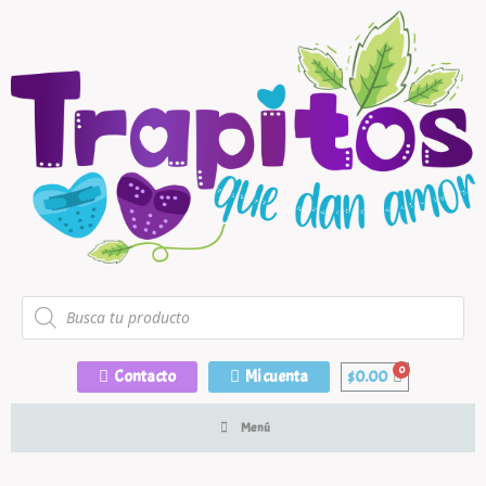
Contacto
Mi cuenta
$
0.00
Menú