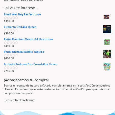
Tal vez te interese…
Small Wet Bag Perfect Love
$
310.00
V
a
Cubierta Unitalla Queen
l
o
r
$
380.00
V
a
a
d
Pañal Premium Velcro G4 Unicornios
l
o
o
e
r
n
$
410.00
V
a
0
a
d
d
Pañal Unitalla Bolsillo Taquito
l
o
e
o
e
5
r
n
$
400.00
V
a
0
a
d
d
Ecobebé Todo en Dos Cocodrilos Nuevo
l
o
e
o
e
5
r
n
$
286.00
V
a
0
a
d
d
l
o
e
¡Agradecemos tu compra!
o
e
5
r
n
a
0
Somos un equipo de trabajo enfocado completamente en la satisfacción de nuestros
d
d
clientes. Es por eso que nuestra web cuenta con certificación SSL para que todas tus
o
e
e
5
compras sean seguras!.
n
0
d
Estás en total confianza!
e
5