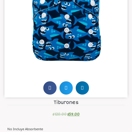
Tiburones
$
120.00
$
59.00
No Incluye Absorbente