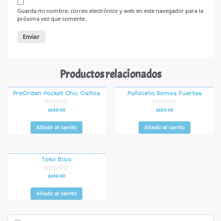
Guarda mi nombre, correo electrónico y web en este navegador para la
próxima vez que comente.
Productos relacionados
PreOrden Pocket Chic Ositos
Pañoleta Somos Fuertes
V
V
$
260.00
$
220.00
a
a
l
l
o
o
r
r
Añadir al carrito
Añadir al carrito
a
a
d
d
o
o
e
e
n
n
0
0
d
d
Toko Bloo
e
e
5
5
V
$
240.00
a
l
o
r
Añadir al carrito
a
d
o
e
n
0