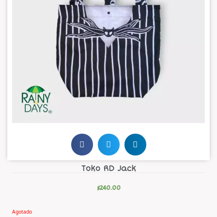
Toko RD Jack
$
240.00
Agotado