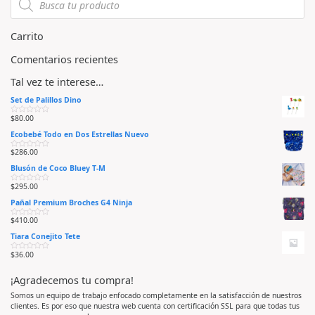
d
e
5
Carrito
Comentarios recientes
Tal vez te interese…
Set de Palillos Dino
$
80.00
V
a
Ecobebé Todo en Dos Estrellas Nuevo
l
o
r
$
286.00
V
a
a
d
Blusón de Coco Bluey T-M
l
o
o
e
r
n
$
295.00
V
a
0
a
d
d
Pañal Premium Broches G4 Ninja
l
o
e
o
e
5
r
n
$
410.00
V
a
0
a
d
d
Tiara Conejito Tete
l
o
e
o
e
5
r
n
$
36.00
V
a
0
a
d
d
l
o
e
¡Agradecemos tu compra!
o
e
5
r
n
a
0
Somos un equipo de trabajo enfocado completamente en la satisfacción de nuestros
d
d
clientes. Es por eso que nuestra web cuenta con certificación SSL para que todas tus
o
e
e
5