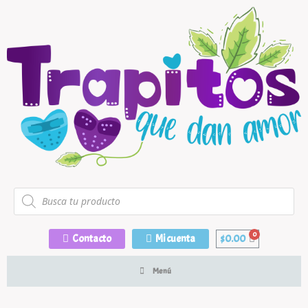
Contacto
Mi cuenta
$
0.00
Menú