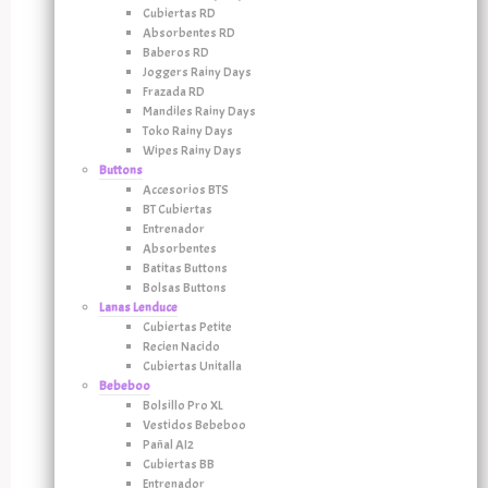
Cubiertas RD
Absorbentes RD
Baberos RD
Joggers Rainy Days
Frazada RD
Mandiles Rainy Days
Toko Rainy Days
Wipes Rainy Days
Buttons
Accesorios BTS
BT Cubiertas
Entrenador
Absorbentes
Batitas Buttons
Bolsas Buttons
Lanas Lenduce
Cubiertas Petite
Recien Nacido
Cubiertas Unitalla
Bebeboo
Bolsillo Pro XL
Vestidos Bebeboo
Pañal AI2
Cubiertas BB
Entrenador