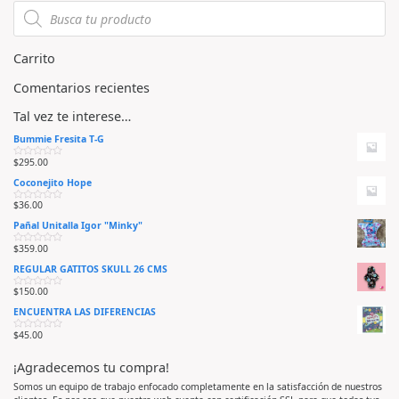
n
n
0
0
d
d
e
e
5
5
Carrito
Comentarios recientes
Tal vez te interese…
Bummie Fresita T-G
$
295.00
V
a
Coconejito Hope
l
o
r
$
36.00
V
a
a
d
Pañal Unitalla Igor "Minky"
l
o
o
e
r
n
$
359.00
V
a
0
a
d
d
REGULAR GATITOS SKULL 26 CMS
l
o
e
o
e
5
r
n
$
150.00
V
a
0
a
d
d
ENCUENTRA LAS DIFERENCIAS
l
o
e
o
e
5
r
n
$
45.00
V
a
0
a
d
d
l
o
e
¡Agradecemos tu compra!
o
e
5
r
n
a
0
Somos un equipo de trabajo enfocado completamente en la satisfacción de nuestros
d
d