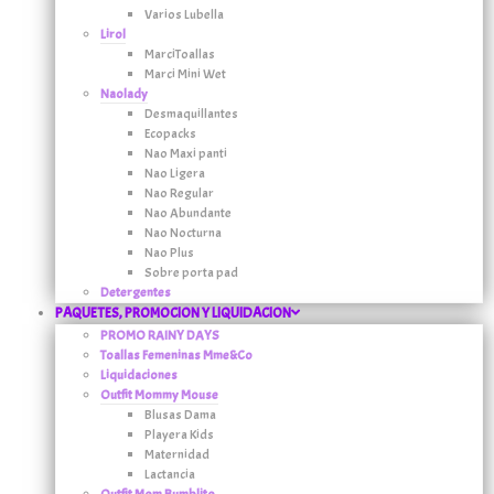
Varios Lubella
Lirol
MarciToallas
Marci Mini Wet
Naolady
Desmaquillantes
Ecopacks
Nao Maxi panti
Nao Ligera
Nao Regular
Nao Abundante
Nao Nocturna
Nao Plus
Sobre porta pad
Detergentes
PAQUETES, PROMOCION Y LIQUIDACION
PROMO RAINY DAYS
Toallas Femeninas Mme&Co
Liquidaciones
Outfit Mommy Mouse
Blusas Dama
Playera Kids
Maternidad
Lactancia
Outfit Mom Bumblito