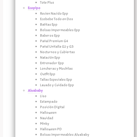
Tote Plus
Ecopipo
Recien Nacido Epp
Ecobebe Todo en Dos
Batitas Epp
Bolsas Impermeables Epp
Baberos Epp
Pañal Premium G4
Pañal Unitalla G2 y G3
Nocturnos y Cubiertas
Natación Epp
Entrenador Epp
Loncheras y Mochilas
Outfit Epp
Tallas Especiales Epp
Lavado y Cuidado Epp
Alvababy
Liso
Estampado
Posición Digital
Halloween
Navidad
Minky
Halloween PD
Bolsas Impermeables Alvababy