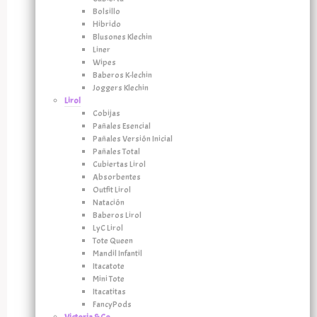
Bolsillo
Hibrido
Blusones Klechin
Liner
Wipes
Baberos K-lechin
Joggers Klechin
Lirol
Cobijas
Pañales Esencial
Pañales Versión Inicial
Pañales Total
Cubiertas Lirol
Absorbentes
Outfit Lirol
Natación
Baberos Lirol
LyC Lirol
Tote Queen
Mandil Infantil
Itacatote
Mini Tote
Itacatitas
FancyPods
Victoria & Co