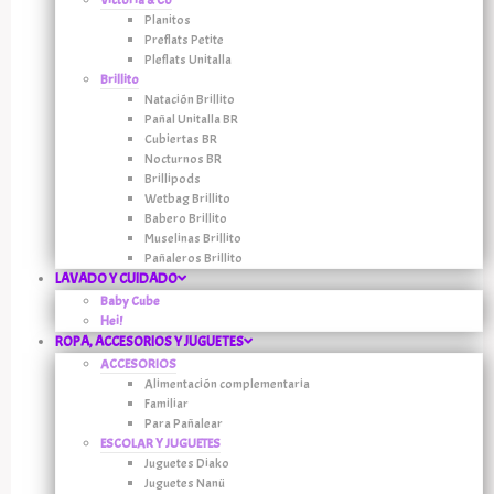
Planitos
Preflats Petite
Pleflats Unitalla
Brillito
Natación Brillito
Pañal Unitalla BR
Cubiertas BR
Nocturnos BR
Brillipods
Wetbag Brillito
Babero Brillito
Muselinas Brillito
Pañaleros Brillito
LAVADO Y CUIDADO
Baby Cube
Hei!
ROPA, ACCESORIOS Y JUGUETES
ACCESORIOS
Alimentación complementaria
Familiar
Para Pañalear
ESCOLAR Y JUGUETES
Juguetes Diako
Juguetes Nanü