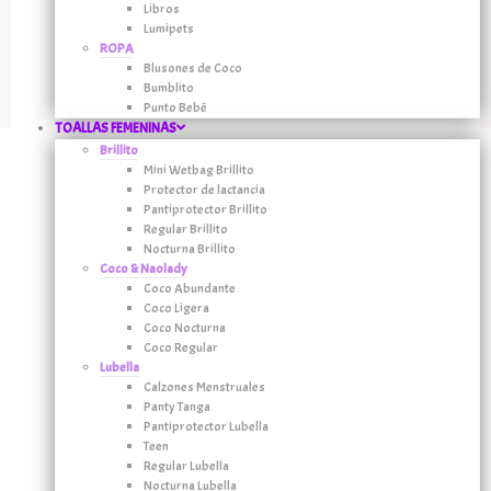
Libros
Lumipets
ROPA
Blusones de Coco
Bumblito
Punto Bebé
TOALLAS FEMENINAS
Brillito
Mini Wetbag Brillito
Protector de lactancia
Pantiprotector Brillito
Regular Brillito
Nocturna Brillito
Coco & Naolady
Coco Abundante
Coco Ligera
Coco Nocturna
Coco Regular
Lubella
Calzones Menstruales
Panty Tanga
Pantiprotector Lubella
Teen
Regular Lubella
Nocturna Lubella