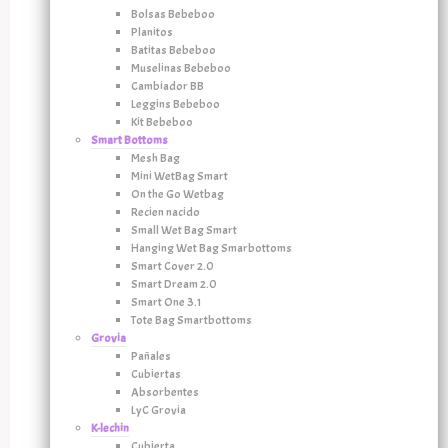
Bolsas Bebeboo
Planitos
Batitas Bebeboo
Muselinas Bebeboo
Cambiador BB
Leggins Bebeboo
Kit Bebeboo
Smart Bottoms
Mesh Bag
Mini WetBag Smart
On the Go Wetbag
Recien nacido
Small Wet Bag Smart
Hanging Wet Bag Smarbottoms
Smart Cover 2.0
Smart Dream 2.0
Smart One 3.1
Tote Bag Smartbottoms
Grovia
Pañales
Cubiertas
Absorbentes
LyC Grovia
K-lechin
Cubierta