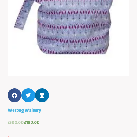
Wetbag Walvery
$
300.00
$
180.00