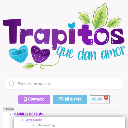
Contacto
Mi cuenta
$
0.00
Menú
PAÑALES DE TELA
Artesandía
Makeup Bag