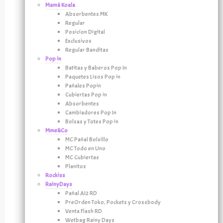
Mamá Koala
Absorbentes MK
Regular
Posicion Digital
Exclusivos
Regular Banditas
Pop in
Batitas y Baberos Pop In
Paquetes Lisos Pop in
Pañales Popin
Cubiertas Pop in
Absorbentes
Cambiadores Pop In
Bolsas y Totes Pop in
Mme&Co
MC Pañal Bolsillo
MC Todo en Uno
MC Cubiertas
Planitos
Rockiss
RainyDays
Pañal AI2 RD
PreOrden Toko, Pockets y Crossbody
Venta Flash RD
Wetbag Rainy Days