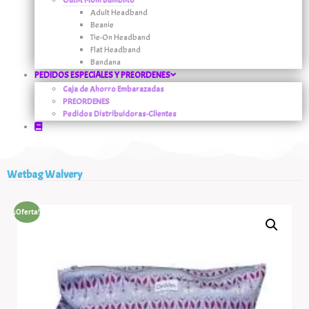
Adult Headband
Beanie
Tie-On Headband
Flat Headband
Bandana
PEDIDOS ESPECIALES Y PREORDENES
Caja de Ahorro Embarazadas
PREORDENES
Pedidos Distribuidoras-Clientes
Wetbag Walvery
¡Oferta!