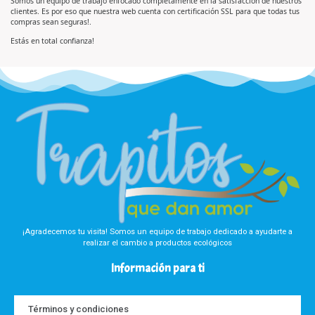
Somos un equipo de trabajo enfocado completamente en la satisfacción de nuestros
d
d
clientes. Es por eso que nuestra web cuenta con certificación SSL para que todas tus
o
e
e
5
compras sean seguras!.
n
0
d
Estás en total confianza!
e
5
¡Agradecemos tu visita! Somos un equipo de trabajo dedicado a ayudarte a
realizar el cambio a productos ecológicos
Información para ti
Términos y condiciones