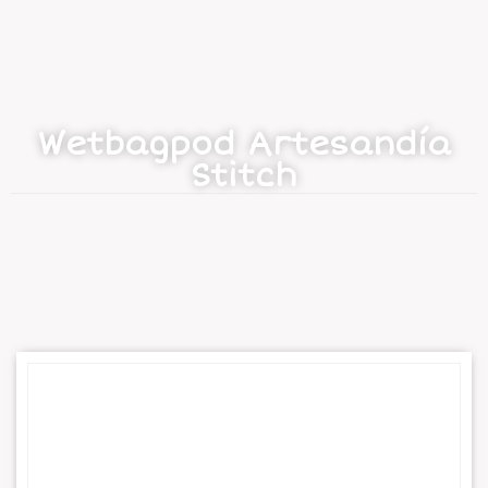
Wetbagpod Artesandía
Stitch