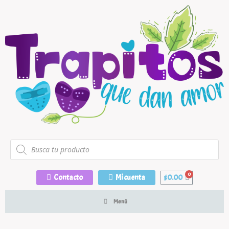
Contacto
Mi cuenta
$
0.00
Menú