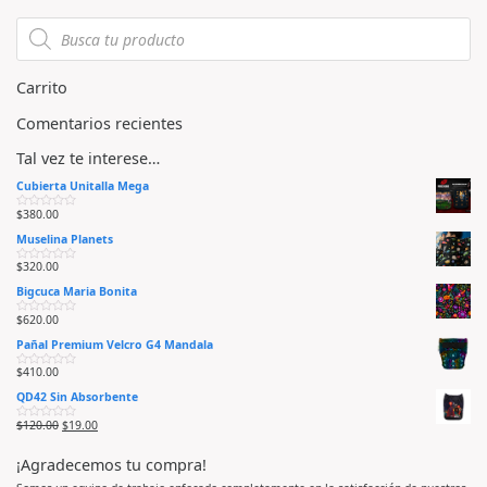
e
e
n
n
0
0
d
d
e
e
5
5
Carrito
Comentarios recientes
Tal vez te interese…
Cubierta Unitalla Mega
$
380.00
V
a
Muselina Planets
l
o
r
$
320.00
V
a
a
d
Bigcuca Maria Bonita
l
o
o
e
r
n
$
620.00
V
a
0
a
d
d
Pañal Premium Velcro G4 Mandala
l
o
e
o
e
5
r
n
$
410.00
V
a
0
a
d
d
QD42 Sin Absorbente
l
o
e
o
e
5
r
n
$
120.00
$
19.00
V
a
0
a
d
d
l
o
e
¡Agradecemos tu compra!
o
e
5
r
n
a
0