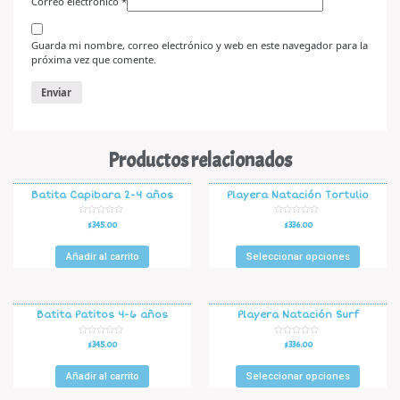
Correo electrónico
*
Guarda mi nombre, correo electrónico y web en este navegador para la
próxima vez que comente.
Productos relacionados
Batita Capibara 2-4 años
Playera Natación Tortulio
V
V
$
345.00
$
336.00
a
a
l
l
o
o
r
r
Añadir al carrito
Seleccionar opciones
a
a
d
d
o
o
e
e
n
n
0
0
d
d
Batita Patitos 4-6 años
Playera Natación Surf
e
e
5
5
V
V
$
345.00
$
336.00
a
a
l
l
o
o
r
r
Añadir al carrito
Seleccionar opciones
a
a
d
d
o
o