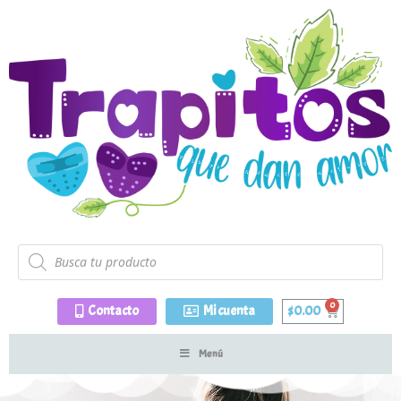
Contacto
Mi cuenta
$
0.00
Menú