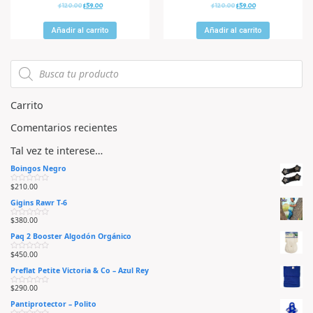
V
V
$
120.00
$
59.00
$
120.00
$
59.00
a
a
l
l
o
o
r
r
Añadir al carrito
Añadir al carrito
a
a
d
d
o
o
e
e
n
n
0
0
d
d
e
e
5
5
Carrito
Comentarios recientes
Tal vez te interese…
Boingos Negro
$
210.00
V
a
Gigins Rawr T-6
l
o
r
$
380.00
V
a
a
d
Paq 2 Booster Algodón Orgánico
l
o
o
e
r
n
$
450.00
V
a
0
a
d
d
Preflat Petite Victoria & Co – Azul Rey
l
o
e
o
e
5
r
n
$
290.00
V
a
0
a
d
d
Pantiprotector – Polito
l
o
e
o
e
5