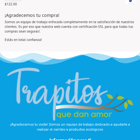
r
n
$
122.00
V
a
0
a
d
d
l
o
e
¡Agradecemos tu compra!
o
e
5
r
n
a
0
Somos un equipo de trabajo enfocado completamente en la satisfacción de nuestros
d
d
clientes. Es por eso que nuestra web cuenta con certificación SSL para que todas tus
o
e
e
5
compras sean seguras!.
n
0
d
Estás en total confianza!
e
5
¡Agradecemos tu visita! Somos un equipo de trabajo dedicado a ayudarte a
realizar el cambio a productos ecológicos