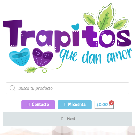
Contacto
Mi cuenta
$
0.00
Menú