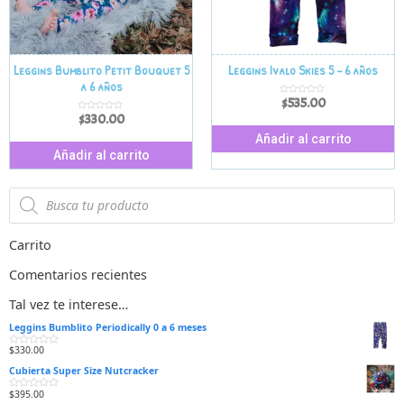
Leggins Bumblito Petit Bouquet 5
Leggins Ivalo Skies 5 – 6 años
a 6 años
$
535.00
V
a
$
330.00
V
l
a
o
l
r
Añadir al carrito
o
a
r
d
Añadir al carrito
a
o
d
e
o
n
e
0
n
d
0
e
d
5
e
5
Carrito
Comentarios recientes
Tal vez te interese…
Leggins Bumblito Periodically 0 a 6 meses
$
330.00
V
a
Cubierta Super Size Nutcracker
l
o
r
$
395.00
V
a