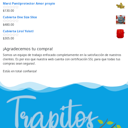
a
d
Marci Pantiprotector Amor propio
l
o
o
e
r
n
$
130.00
V
a
0
a
d
d
Cubierta One Size Slice
l
o
e
o
e
5
r
n
$
480.00
V
a
0
a
d
d
Cubierta Lirol Yolotl
l
o
e
o
e
5
r
n
$
305.00
V
a
0
a
d
d
l
o
e
¡Agradecemos tu compra!
o
e
5
r
n
a
0
Somos un equipo de trabajo enfocado completamente en la satisfacción de nuestros
d
d
clientes. Es por eso que nuestra web cuenta con certificación SSL para que todas tus
o
e
e
5
compras sean seguras!.
n
0
d
Estás en total confianza!
e
5