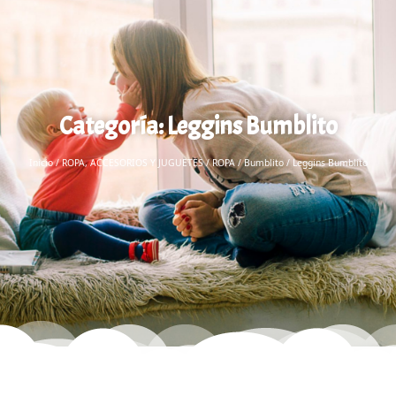
Categoría: Leggins Bumblito
Inicio
/
ROPA, ACCESORIOS Y JUGUETES
/
ROPA
/
Bumblito
/ Leggins Bumblito