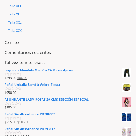
Talla XCH
Talla XL
Talla XXL
Talla XXXL
Carrito
Comentarios recientes
Tal vez te interese…
Leggings Mandala Med 6 a 24 Meses Aprox
$
293.00
$
88.00
V
a
Pañal Unitalla Bambú Velcro Fiesta
l
o
r
$
950.00
V
a
a
d
ABUNDANTE LADY ROSAS 29 CMS EDICIÓN ESPECIAL
l
o
o
e
r
n
$
185.00
V
a
0
a
d
d
Pañal Sin Absorbente PD30085Z
l
o
e
o
e
5
r
n
$
215.00
$
105.00
V
a
0
a
d
d
Pañal Sin Absorbente PD39314Z
l
o
e
o
e
5
r
n