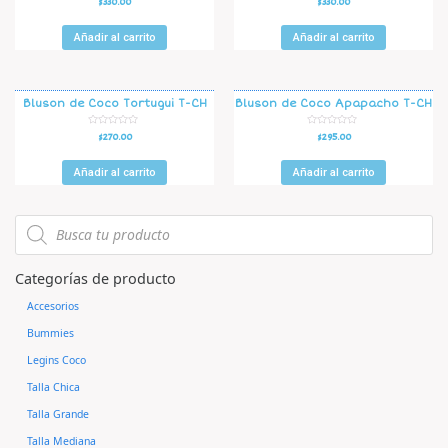
$
330.00
$
330.00
a
a
l
l
o
o
r
r
Añadir al carrito
Añadir al carrito
a
a
d
d
o
o
e
e
n
n
0
0
d
d
Bluson de Coco Tortugui T-CH
Bluson de Coco Apapacho T-CH
e
e
5
5
V
V
$
270.00
$
295.00
a
a
l
l
o
o
r
r
Añadir al carrito
Añadir al carrito
a
a
d
d
o
o
e
e
n
n
0
0
d
d
e
e
5
5
Categorías de producto
Accesorios
Bummies
Legins Coco
Talla Chica
Talla Grande
Talla Mediana