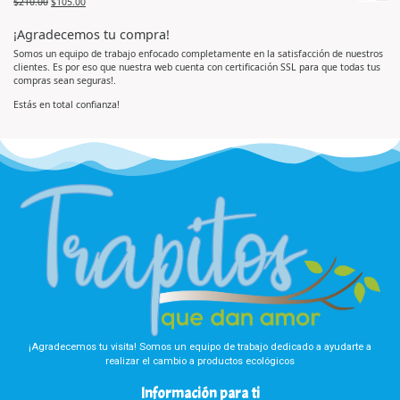
$
210.00
$
105.00
V
a
0
a
d
d
l
o
e
¡Agradecemos tu compra!
o
e
5
r
n
a
0
Somos un equipo de trabajo enfocado completamente en la satisfacción de nuestros
d
d
clientes. Es por eso que nuestra web cuenta con certificación SSL para que todas tus
o
e
e
5
compras sean seguras!.
n
0
d
Estás en total confianza!
e
5
¡Agradecemos tu visita! Somos un equipo de trabajo dedicado a ayudarte a
realizar el cambio a productos ecológicos
Información para ti