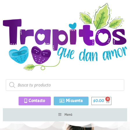
Contacto
Mi cuenta
$
0.00
Menú