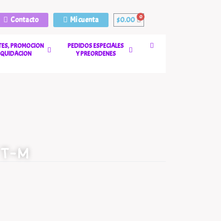
Contacto
Mi cuenta
$
0.00
ES, PROMOCION
PEDIDOS ESPECIALES
LIQUIDACION
Y PREORDENES
 T-M