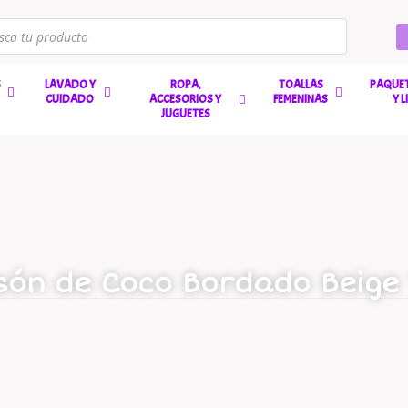
S
LAVADO Y
ROPA,
TOALLAS
PAQUET
CUIDADO
ACCESORIOS Y
FEMENINAS
Y 
JUGUETES
són de Coco Bordado Beige