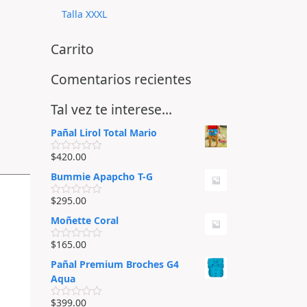
Talla XXXL
Carrito
Comentarios recientes
Tal vez te interese…
Pañal Lirol Total Mario
$
420.00
V
a
Bummie Apapcho T-G
l
o
r
$
295.00
V
a
a
d
Moñette Coral
l
o
o
e
r
$
165.00
n
V
a
0
a
d
Pañal Premium Broches G4
d
l
o
e
o
Aqua
e
5
r
n
a
0
$
399.00
d
V