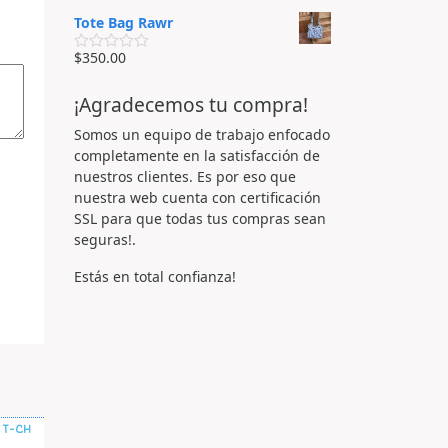
d
o
a
e
Tote Bag Rawr
e
l
5
n
o
0
r
$
350.00
V
d
a
a
e
d
l
5
o
¡Agradecemos tu compra!
o
e
r
n
a
Somos un equipo de trabajo enfocado
0
d
d
completamente en la satisfacción de
o
e
e
nuestros clientes. Es por eso que
5
n
nuestra web cuenta con certificación
0
d
SSL para que todas tus compras sean
e
seguras!.
5
Estás en total confianza!
 T-CH