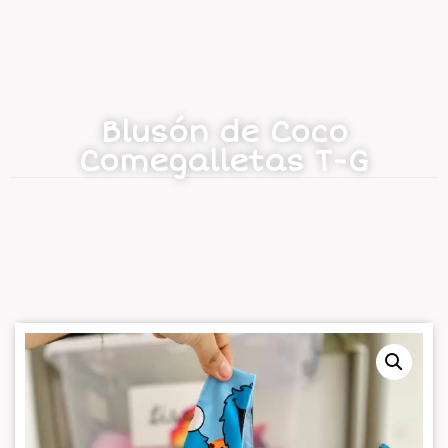
Blusón de Coco
Comegalletas T-G