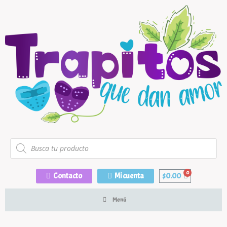
Contacto
Mi cuenta
$
0.00
Menú