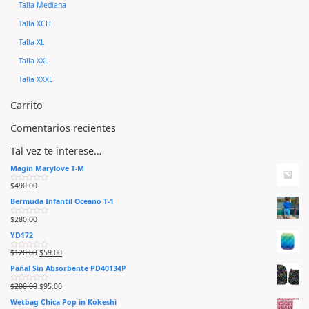
Talla Mediana
Talla XCH
Talla XL
Talla XXL
Talla XXXL
Carrito
Comentarios recientes
Tal vez te interese…
Magin Marylove T-M
$
490.00
V
a
Bermuda Infantil Oceano T-1
l
o
r
$
280.00
V
a
a
d
YD172
l
o
o
e
r
n
$
120.00
$
59.00
V
a
0
a
d
d
Pañal Sin Absorbente PD40134P
l
o
e
o
e
5
r
n
$
200.00
$
95.00
V
a
0
a
d
d
Wetbag Chica Pop in Kokeshi
l
o
e
o