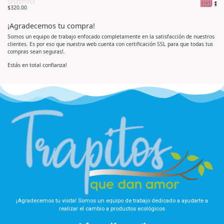
e
5
r
n
$
320.00
V
a
0
a
d
d
l
o
e
¡Agradecemos tu compra!
o
e
5
r
n
a
0
Somos un equipo de trabajo enfocado completamente en la satisfacción de nuestros
d
d
clientes. Es por eso que nuestra web cuenta con certificación SSL para que todas tus
o
e
e
5
compras sean seguras!.
n
0
d
Estás en total confianza!
e
5
¡Agradecemos tu visita! Somos un equipo de trabajo dedicado a ayudarte a
realizar el cambio a productos ecológicos