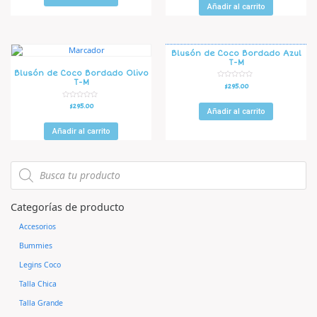
a
r
Añadir al carrito
d
a
o
d
e
o
n
e
0
n
d
0
e
d
Blusón de Coco Bordado Azul
5
e
T-M
5
Blusón de Coco Bordado Olivo
T-M
V
$
295.00
a
l
o
V
$
295.00
r
Añadir al carrito
a
a
l
d
o
o
r
Añadir al carrito
e
a
n
d
0
o
d
e
e
n
5
0
d
e
5
Categorías de producto
Accesorios
Bummies
Legins Coco
Talla Chica
Talla Grande