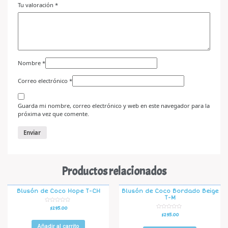
Tu valoración
*
Nombre
*
Correo electrónico
*
Guarda mi nombre, correo electrónico y web en este navegador para la
próxima vez que comente.
Productos relacionados
Blusón de Coco Hope T-CH
Blusón de Coco Bordado Beige
T-M
V
$
295.00
a
V
$
295.00
l
a
o
l
r
Añadir al carrito
o