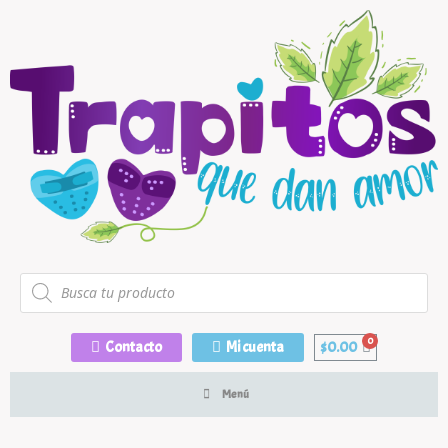
Contacto
Mi cuenta
$
0.00
Menú