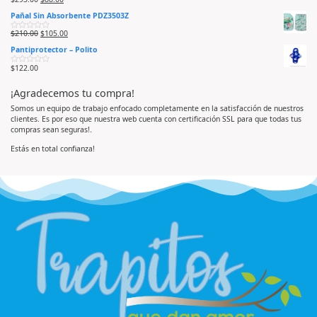
V
a
0
a
d
d
Pañal Sin Absorbente PDZ3503Z
l
o
e
o
e
5
r
n
$
210.00
$
105.00
V
a
0
a
d
d
Pantiprotector – Polito
l
o
e
o
e
5
r
n
$
122.00
V
a
0
a
d
d
l
o
e
¡Agradecemos tu compra!
o
e
5
r
n
a
0
Somos un equipo de trabajo enfocado completamente en la satisfacción de nuestros
d
d
clientes. Es por eso que nuestra web cuenta con certificación SSL para que todas tus
o
e
e
5
compras sean seguras!.
n
0
d
Estás en total confianza!
e
5