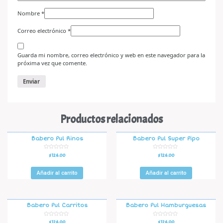
Nombre
*
Correo electrónico
*
Guarda mi nombre, correo electrónico y web en este navegador para la
próxima vez que comente.
Productos relacionados
Babero Pul Rinos
Babero Pul Super Pipo
V
V
$
126.00
$
126.00
a
a
l
l
o
o
r
r
Añadir al carrito
Añadir al carrito
a
a
d
d
o
o
e
e
n
n
0
0
d
d
Babero Pul Carritos
Babero Pul Hamburguesas
e
e
5
5
V
V
$
126.00
$
126.00