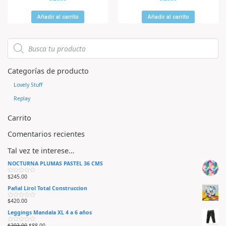
a
a
l
l
o
o
r
r
Añadir al carrito
Añadir al carrito
a
a
d
d
o
o
e
e
n
n
0
0
d
d
e
e
5
5
Categorías de producto
Lovely Stuff
Replay
Carrito
Comentarios recientes
Tal vez te interese…
NOCTURNA PLUMAS PASTEL 36 CMS
$
245.00
V
a
Pañal Lirol Total Construccion
l
o
r
$
420.00
V
a
a
d
Leggings Mandala XL 4 a 6 años
l
o
o
e
r
n
$
293.00
$
88.00