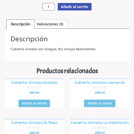
Añadir al carrito
Descripción
Valoraciones (0)
Descripción
Cubierta Unitalla con Solapas, No incluye Absorbentes
Productos relacionados
Cubierta Unitalla Kaleido
Cubierta Unitalla Leonardo
V
V
$
325.00
$
325.00
a
a
l
l
o
o
r
r
Añadir al carrito
Añadir al carrito
a
a
d
d
o
o
e
e
n
n
0
0
d
d
Cubierta Unitalla El Beso
Cubierta Unitalla La Habitación
e
e
5
5
V
V
$
325.00
$
325.00