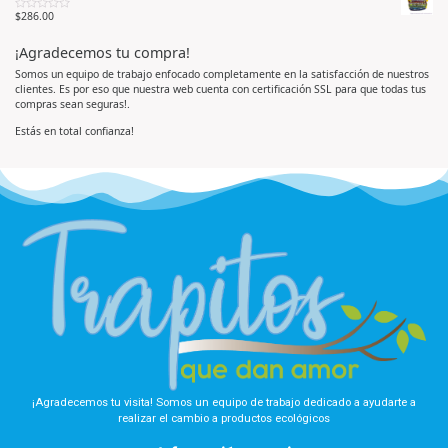
o
e
5
r
n
$
286.00
V
a
0
a
d
d
l
o
e
¡Agradecemos tu compra!
o
e
5
r
n
a
0
Somos un equipo de trabajo enfocado completamente en la satisfacción de nuestros
d
d
clientes. Es por eso que nuestra web cuenta con certificación SSL para que todas tus
o
e
e
5
compras sean seguras!.
n
0
d
Estás en total confianza!
e
5
¡Agradecemos tu visita! Somos un equipo de trabajo dedicado a ayudarte a
realizar el cambio a productos ecológicos