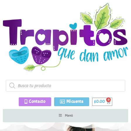
Contacto
Mi cuenta
$
0.00
Menú