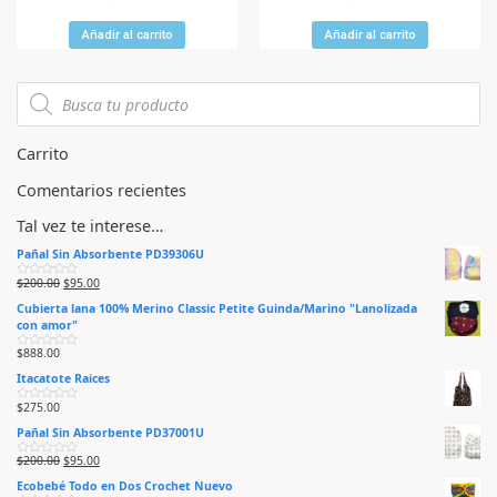
a
a
l
l
o
o
r
r
Añadir al carrito
Añadir al carrito
a
a
d
d
o
o
e
e
n
n
0
0
d
d
e
e
5
5
Carrito
Comentarios recientes
Tal vez te interese…
Pañal Sin Absorbente PD39306U
$
200.00
$
95.00
V
a
Cubierta lana 100% Merino Classic Petite Guinda/Marino "Lanolizada
l
o
con amor"
r
a
$
888.00
d
V
o
a
e
Itacatote Raices
l
n
o
0
r
$
275.00
d
V
a
e
a
d
5
Pañal Sin Absorbente PD37001U
l
o
o
e
r
n
$
200.00
$
95.00
V
a
0
a
d
d
Ecobebé Todo en Dos Crochet Nuevo
l
o
e