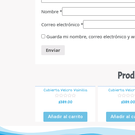
Nombre
*
Correo electrónico
*
Guarda mi nombre, correo electrónico y w
Prod
Cubierta Velcro Vainilla
Cubierta Velcr
V
V
$
389.00
$
389.00
a
a
l
l
o
o
r
r
Añadir al carrito
Añadir al c
a
a
d
d
o
o
e
e
n
n