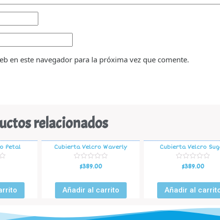
eb en este navegador para la próxima vez que comente.
uctos relacionados
o Petal
Cubierta Velcro Waverly
Cubierta Velcro Sug
V
V
$
389.00
$
389.00
a
a
l
l
o
o
r
r
arrito
Añadir al carrito
Añadir al carrit
a
a
d
d
o
o
e
e
n
n