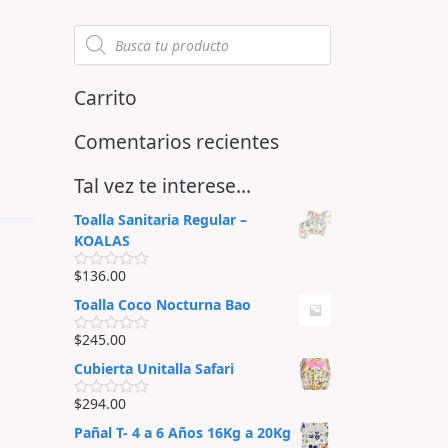
Carrito
Comentarios recientes
Tal vez te interese…
Toalla Sanitaria Regular –
KOALAS
$
136.00
V
a
Toalla Coco Nocturna Bao
l
o
r
$
245.00
V
a
a
d
Cubierta Unitalla Safari
l
o
o
e
r
$
294.00
n
V
a
0
a
d
Pañal T- 4 a 6 Años 16Kg a 20Kg
d
l
o
e