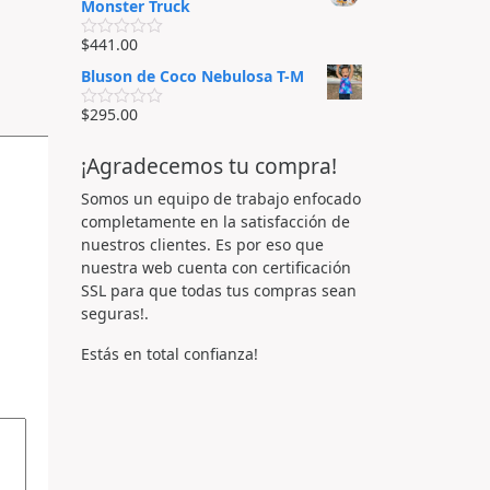
o
Monster Truck
e
5
r
n
a
0
$
441.00
d
V
d
o
a
e
Bluson de Coco Nebulosa T-M
e
l
5
n
o
0
r
$
295.00
V
d
a
a
e
d
l
5
o
¡Agradecemos tu compra!
o
e
r
n
a
Somos un equipo de trabajo enfocado
0
d
d
completamente en la satisfacción de
o
e
e
nuestros clientes. Es por eso que
5
n
nuestra web cuenta con certificación
0
d
SSL para que todas tus compras sean
e
seguras!.
5
Estás en total confianza!