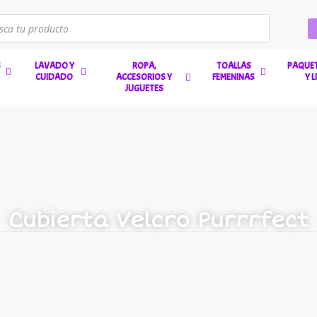
S
LAVADO Y
ROPA,
TOALLAS
PAQUET
CUIDADO
ACCESORIOS Y
FEMENINAS
Y 
JUGUETES
Cubierta Velcro Purrrfect