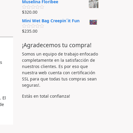
d
Muselina Floribee
l
5
o
o
e
r
$
320.00
n
V
a
0
a
d
Mini Wet Bag Creepin´it Fun
d
l
o
e
o
e
5
r
$
235.00
n
V
a
0
a
d
d
l
o
¡Agradecemos tu compra!
e
o
e
5
r
n
a
Somos un equipo de trabajo enfocado
0
d
d
completamente en la satisfacción de
s
o
e
e
nuestros clientes. Es por eso que
5
n
nuestra web cuenta con certificación
0
d
SSL para que todas tus compras sean
e
seguras!.
5
Estás en total confianza!
 El
de