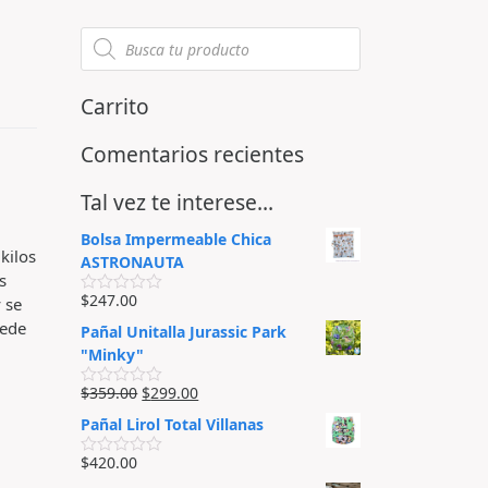
Carrito
Comentarios recientes
Tal vez te interese…
Bolsa Impermeable Chica
kilos
ASTRONAUTA
s
$
247.00
y se
V
a
uede
Pañal Unitalla Jurassic Park
l
o
"Minky"
r
a
$
359.00
$
299.00
d
V
o
a
Pañal Lirol Total Villanas
e
l
n
o
0
r
$
420.00
V
d
a
a
e