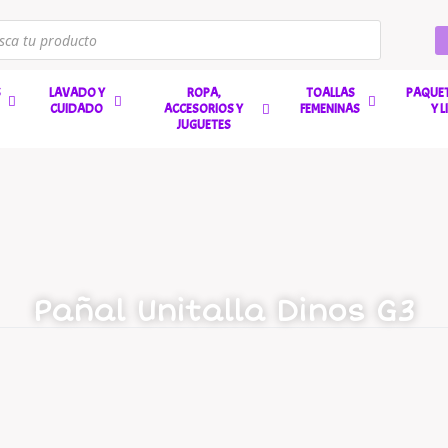
S
LAVADO Y
ROPA,
TOALLAS
PAQUET
CUIDADO
ACCESORIOS Y
FEMENINAS
Y 
JUGUETES
Pañal Unitalla Dinos G3