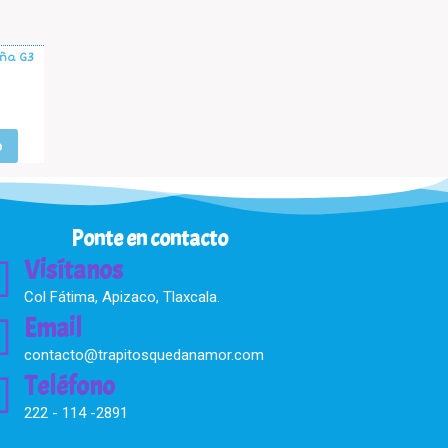
iña G3
o
Ponte en contacto
Visítanos
Col Fátima, Apizaco, Tlaxcala.
Email
contacto@trapitosquedanamor.com
Teléfono
222 - 114 -2891